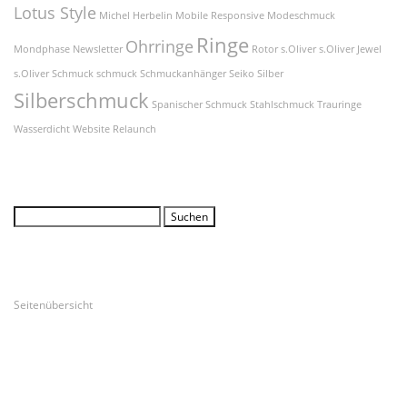
Lotus Style
Michel Herbelin
Mobile Responsive
Modeschmuck
Ringe
Ohrringe
Mondphase
Newsletter
Rotor
s.Oliver
s.Oliver Jewel
s.Oliver Schmuck
schmuck
Schmuckanhänger
Seiko
Silber
Silberschmuck
Spanischer Schmuck
Stahlschmuck
Trauringe
Wasserdicht
Website Relaunch
Suche
Suchen
nach:
Unsere Seiten
Seitenübersicht