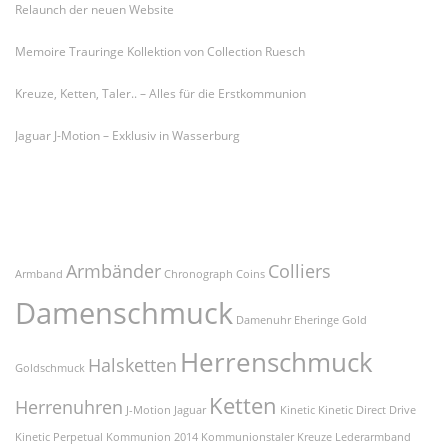
Relaunch der neuen Website
Memoire Trauringe Kollektion von Collection Ruesch
Kreuze, Ketten, Taler.. – Alles für die Erstkommunion
Jaguar J-Motion – Exklusiv in Wasserburg
Schlagworte
Armbänder
Colliers
Armband
Chronograph
Coins
Damenschmuck
Damenuhr
Eheringe
Gold
Herrenschmuck
Halsketten
Goldschmuck
Ketten
Herrenuhren
J-Motion
Jaguar
Kinetic
Kinetic Direct Drive
Kinetic Perpetual
Kommunion 2014
Kommunionstaler
Kreuze
Lederarmband