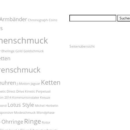
gworte
Suche
Suchen
Armbänder
Chronograph
Coins
nach:
rs
Unsere Seiten
menschmuck
Seitenübersicht
r
Eheringe
Gold
Goldschmuck
tten
renschmuck
Ketten
nuhren
J-Motion
Jaguar
etic Direct Drive
Kinetic Perpetual
n 2014
Kommunionstaler
Kreuze
Lotus Style
band
Michel Herbelin
sponsive
Modeschmuck
Mondphase
Ringe
Ohrringe
r
Rotor