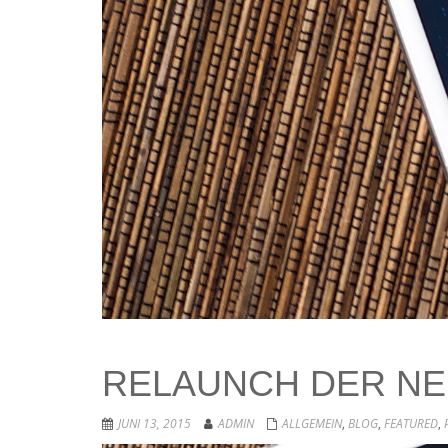
RELAUNCH DER NE
JUNI 13, 2015
ADMIN
ALLGEMEIN
,
BLOG
,
FEATURED
,