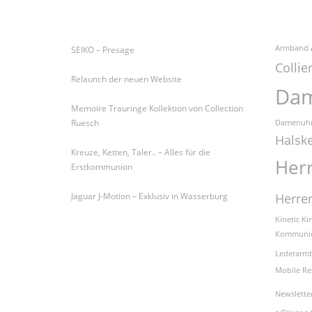
Letzte Artikel
Schla
Armband
SEIKO – Presage
Collie
Relaunch der neuen Website
Da
Memoire Trauringe Kollektion von Collection
Ruesch
Damenuh
Halske
Kreuze, Ketten, Taler.. – Alles für die
Her
Erstkommunion
Jaguar J-Motion – Exklusiv in Wasserburg
Herre
Kinetic
Kin
Kommunio
Lederarm
Mobile Re
Newslette