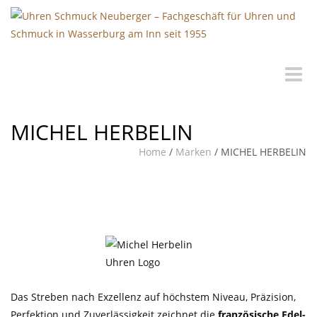
Toggle
naviga
MICHEL HERBELIN
Home
/
Marken
/
MICHEL HERBELIN
Das Streben nach Exzellenz auf höchstem Niveau, Präzision,
Perfektion und Zuverlässigkeit zeichnet die
französische Edel-