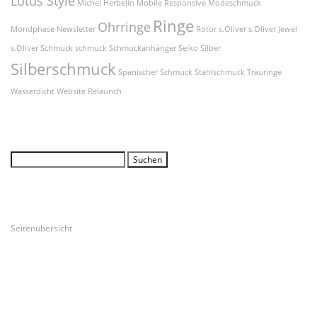
Lotus Style
Michel Herbelin
Mobile Responsive
Modeschmuck
Ringe
Ohrringe
Mondphase
Newsletter
Rotor
s.Oliver
s.Oliver Jewel
s.Oliver Schmuck
schmuck
Schmuckanhänger
Seiko
Silber
Silberschmuck
Spanischer Schmuck
Stahlschmuck
Trauringe
Wasserdicht
Website Relaunch
Suche
Suchen
nach:
Unsere Seiten
Seitenübersicht