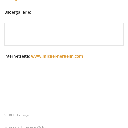
Bildergallerie:
Internetseite:
www.michel-herbelin.com
Letzte Artikel
SEIKO – Presage
Relaunch der neuen Website