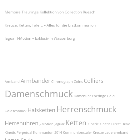
Memoire Trauringe Kollektion von Collection Ruesch
Kreuze, Ketten, Taler.. – Alles für die Erstkommunion
Jaguar J-Motion – Exklusiv in Wasserburg
Schlagworte
Armbänder
Colliers
Armband
Chronograph
Coins
Damenschmuck
Damenuhr
Eheringe
Gold
Herrenschmuck
Halsketten
Goldschmuck
Ketten
Herrenuhren
J-Motion
Jaguar
Kinetic
Kinetic Direct Drive
Kinetic Perpetual
Kommunion 2014
Kommunionstaler
Kreuze
Lederarmband